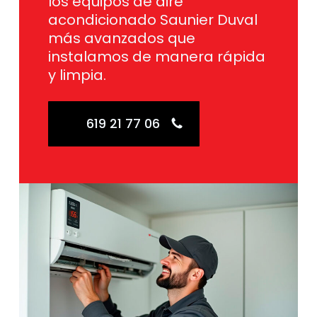
los equipos de aire
acondicionado Saunier Duval
más avanzados que
instalamos de manera rápida
y limpia.
619 21 77 06