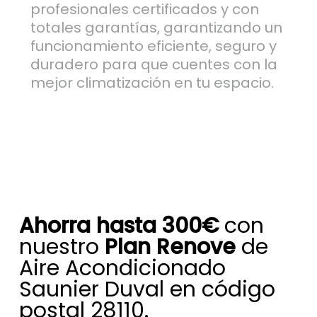
profesionales certificados y con
totales garantías, garantizando un
funcionamiento eficiente, seguro y
duradero para que cuentes con la
mejor climatización en tu espacio.
Ahorra hasta 300€
con
nuestro
Plan Renove
de
Aire Acondicionado
Saunier Duval en código
postal 28110.