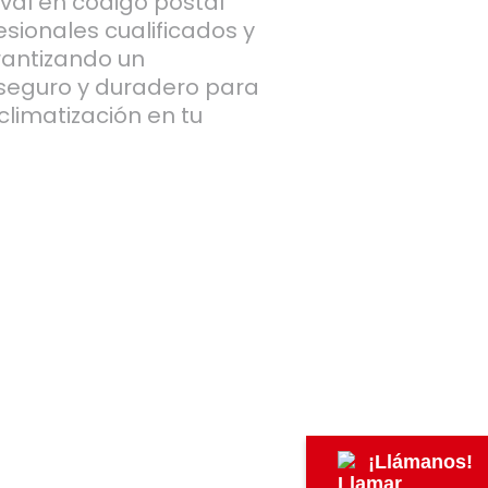
val en código postal
esionales cualificados y
rantizando un
 seguro y duradero para
climatización en tu
¡Llámanos!