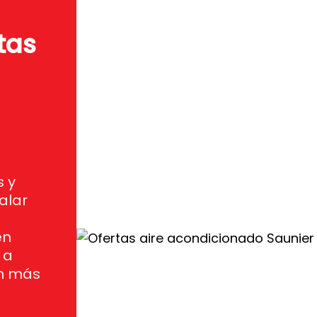
tas
 y
alar
en
 a
ón más