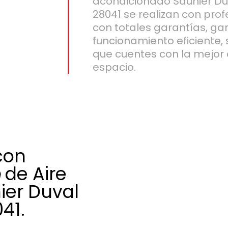
acondicionado Saunier Du
28041 se realizan con prof
con totales garantías, ga
funcionamiento eficiente,
que cuentes con la mejor 
espacio.
con
e
de Aire
ier Duval
41.