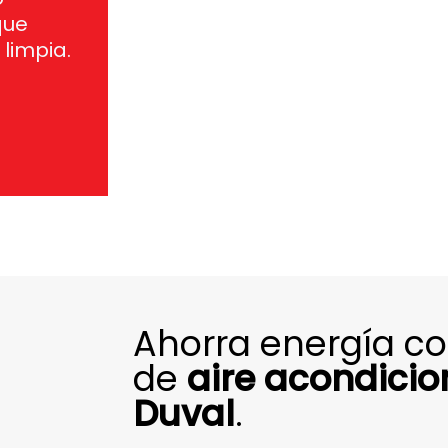
que
limpia.
Ahorra energía c
de
aire acondici
Duval
.