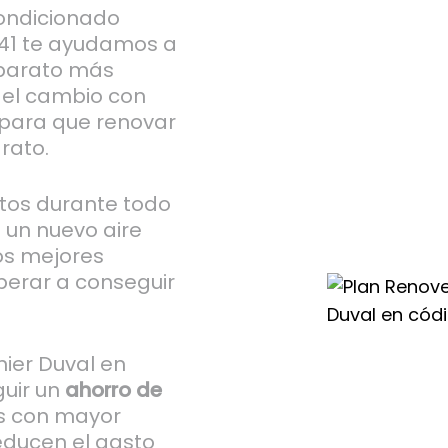
condicionado
041 te ayudamos a
 aparato más
o el cambio con
 para que renovar
rato.
tos durante todo
 un nuevo aire
os mejores
sperar a conseguir
ier Duval en
uir un
ahorro de
os con mayor
reducen el gasto