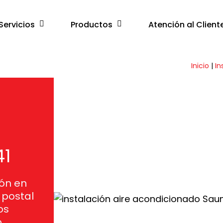
Servicios
Productos
Atención al Client
Inicio
|
In
41
ión en
 postal
os
o