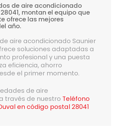
dos
de
aire
acondicionado
28041,
montan
el
equipo
que
te
ofrece
las
mejores
el
año.
n de aire acondicionado Saunier
ofrece soluciones adaptadas a
to profesional y una puesta
a eficiencia, ahorro
desde el primer momento.
vedades de aire
 a través de nuestro
Teléfono
 Duval en código postal 28041