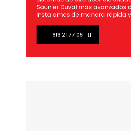
Saunier Duval más avanzados 
instalamos de manera rápida y 
619 21 77 06