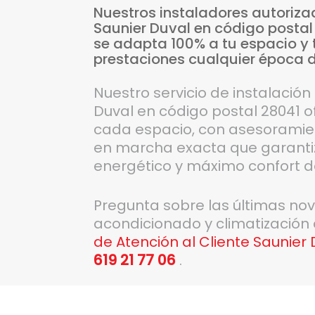
Nuestros
instaladores
autoriza
Saunier
Duval
en
código
postal
se
adapta
100%
a
tu
espacio
y
prestaciones
cualquier
época
d
Nuestro servicio de instalació
Duval en código postal 28041 
cada espacio, con asesoramien
en marcha exacta que garantiz
energético y máximo confort 
Pregunta sobre las últimas no
acondicionado y climatización
de Atención al Cliente Saunier
619 21 77 06
.