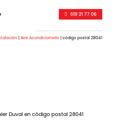
e
619 21 77 06
stalación
|
Aire Acondicionado
|
código postal 28041