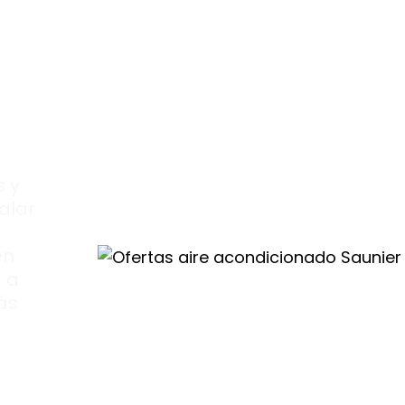
as
 y
alar
en
 a
ás