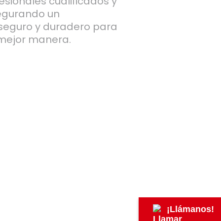
esionales cualificados y
segurando un
 seguro y duradero para
 mejor manera.
¡Llámanos!