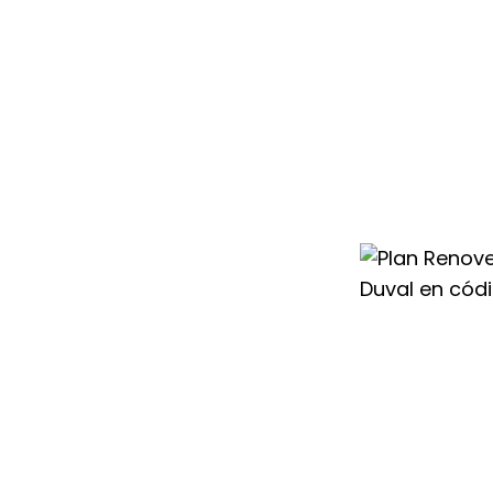
condicionado
023 te ayudamos
r un sistema más
l cambio con
 para que renovar
rato.
nte todo el año,
vo aire
os mejores
sperar a conseguir
ier Duval en
guir un
ahorro de
uipos con mayor