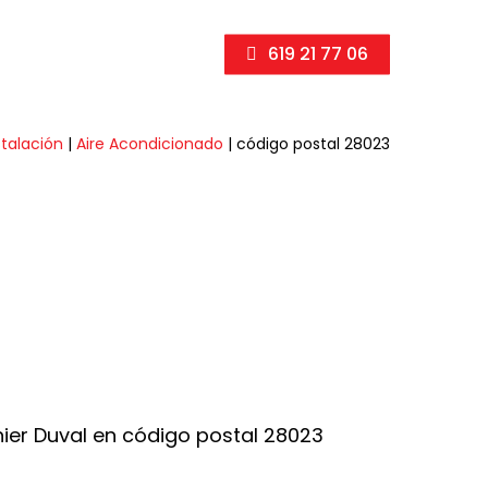
619 21 77 06
stalación
|
Aire Acondicionado
|
código postal 28023