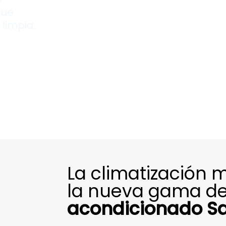
que
limpia.
La climatización 
la nueva gama d
acondicionado Sa