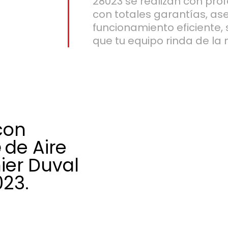
28023 se realizan con prof
con totales garantías, a
funcionamiento eficiente,
que tu equipo rinda de la
con
e
de Aire
ier Duval
023.