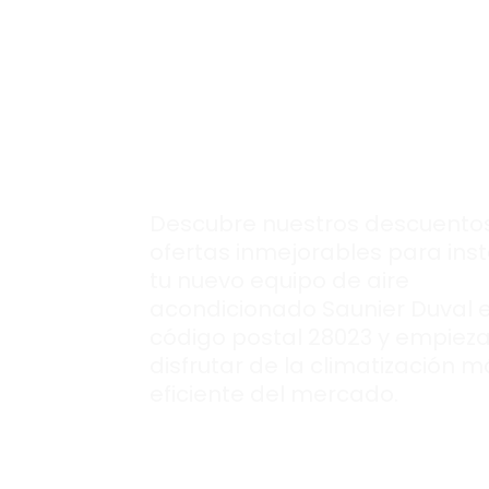
Las mejores
ofert
para montar tu
nuevo aire
acondcionado
Saunier Duval.
Descubre nuestros descuentos
ofertas inmejorables para inst
tu nuevo equipo de aire
acondicionado Saunier Duval 
código postal 28023 y empieza
disfrutar de la climatización m
eficiente del mercado.