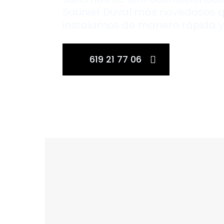
Saunier Duval más novedosos 
instalamos de manera rápida y 
619 21 77 06