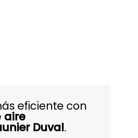
más eficiente con
e
aire
unier Duval
.