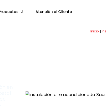
Productos
Atención al Cliente
Inicio
|
In
23
ión en
ostal
los
o