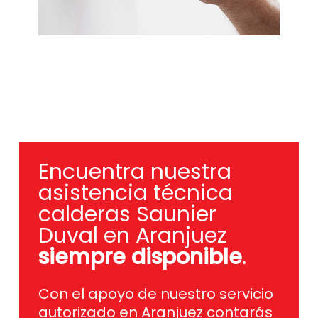
Encuentra nuestra
asistencia técnica
calderas Saunier
Duval en Aranjuez
siempre disponible
.
Con el apoyo de nuestro servicio
autorizado en Aranjuez contarás