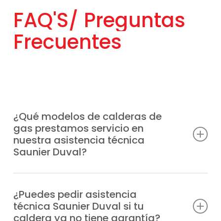
FAQ'S/
Preguntas
Frecuentes
¿Qué modelos de calderas de
gas prestamos servicio en
nuestra asistencia técnica
Saunier Duval?
Ofrecemos atención especializada a
cualquier modelo de caldera Saunier Duval
¿Puedes pedir asistencia
técnica Saunier Duval si tu
en Aranjuez, sin importar la antigüedad,
caldera ya no tiene garantía?
entre los que resaltamos: