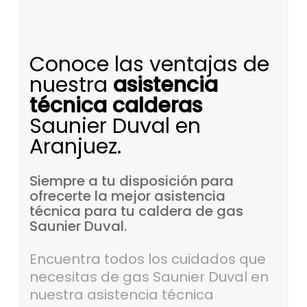
Conoce las ventajas de
nuestra
asistencia
técnica calderas
Saunier Duval en
Aranjuez.
Siempre
a
tu
disposición
para
ofrecerte
la
mejor
asistencia
técnica
para
tu
caldera
de
gas
Saunier
Duval.
Encuentra todos los cuidados que
necesitas de gas Saunier Duval en
nuestra asistencia técnica