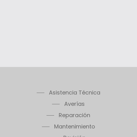
Thelia SB23
Thelia Twin 28E
Thelia Condens F25
Thelia Condens F30
Thelia Condens AS F25
Thelis
Thelis F25
Thema Classic F24E
Thema Classic F24E Plus
Thema Classic F30E
Asistencia Técnica
Thema Classic F30E Plus
Thema Classic F30E SB
Averías
Thema Classic F35E
Reparación
Thema Condens F18E SB
Mantenimiento
Thema Condens F24E
Thema Condens F30E